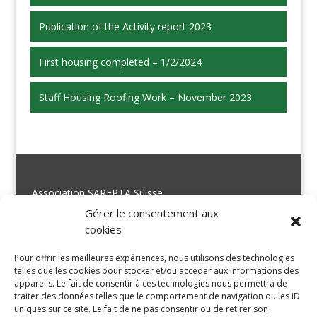
Publication of the Activity report 2023
First housing completed – 1/2/2024
Staff Housing Roofing Work – November 2023
Association SAREPTA Suisse
Rue du commerce 15
Gérer le consentement aux
CH- 2300 La Chaux-de-Fonds
cookies
Suisse
Pour offrir les meilleures expériences, nous utilisons des technologies
telles que les cookies pour stocker et/ou accéder aux informations des
appareils. Le fait de consentir à ces technologies nous permettra de
traiter des données telles que le comportement de navigation ou les ID
info@sareptasuisse.org
uniques sur ce site. Le fait de ne pas consentir ou de retirer son