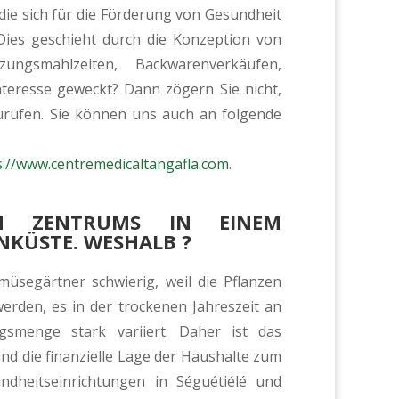
die sich für die Förderung von Gesundheit
 Dies geschieht durch die Konzeption von
ungsmahlzeiten, Backwarenverkäufen,
teresse geweckt? Dann zögern Sie nicht,
urufen. Sie können uns auch an folgende
s://www.centremedicaltangafla.com
.
EN ZENTRUMS IN EINEM
NKÜSTE. WESHALB ?
emüsegärtner schwierig, weil die Pflanzen
werden, es in der trockenen Jahreszeit an
gsmenge stark variiert. Daher ist das
 die finanzielle Lage der Haushalte zum
undheitseinrichtungen in Séguétiélé und