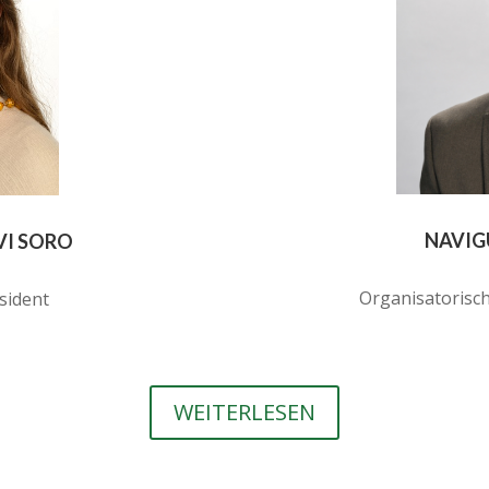
NAVIG
VI SORO
Organisatorisc
sident
WEITERLESEN