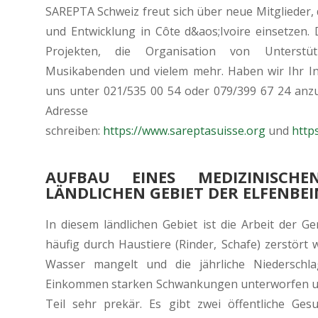
SAREPTA Schweiz freut sich über neue Mitglieder, 
und Entwicklung in Côte d&aos;Ivoire einsetzen.
Projekten, die Organisation von Unterstütz
Musikabenden und vielem mehr. Haben wir Ihr In
uns unter 021/535 00 54 oder 079/399 67 24 anz
Adresse
schreiben:
https://www.sareptasuisse.org
und
http
AUFBAU EINES MEDIZINISCH
LÄNDLICHEN GEBIET DER ELFENBEI
In diesem ländlichen Gebiet ist die Arbeit der G
häufig durch Haustiere (Rinder, Schafe) zerstört 
Wasser mangelt und die jährliche Niederschla
Einkommen starken Schwankungen unterworfen und
Teil sehr prekär. Es gibt zwei öffentliche Ges