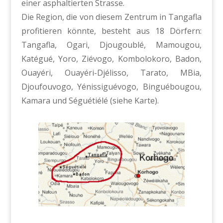
einer asphaltierten Strasse.
Die Region, die von diesem Zentrum in Tangafla
profitieren könnte, besteht aus 18 Dörfern:
Tangafla, Ogari, Djougoublé, Mamougou,
Katégué, Yoro, Ziévogo, Kombolokoro, Badon,
Ouayéri, Ouayéri-Djélisso, Tarato, MBia,
Djoufouvogo, Yénissiguévogo, Binguébougou,
Kamara und Séguétiélé (siehe Karte).