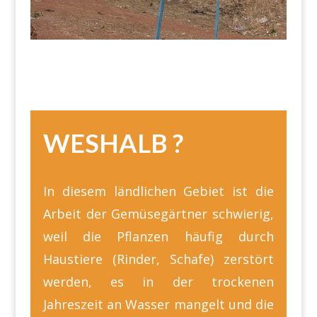
WESHALB ?
In diesem ländlichen Gebiet ist die
Arbeit der Gemüsegärtner schwierig,
weil die Pflanzen häufig durch
Haustiere (Rinder, Schafe) zerstört
werden, es in der trockenen
Jahreszeit an Wasser mangelt und die