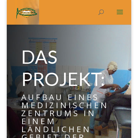
DAS
PROJEKT:
AUFBAU EINES
MEDIZINISCHEN
ZENTRUMS IN
EINEM
LÄNDLICHEN
GEBIET DER