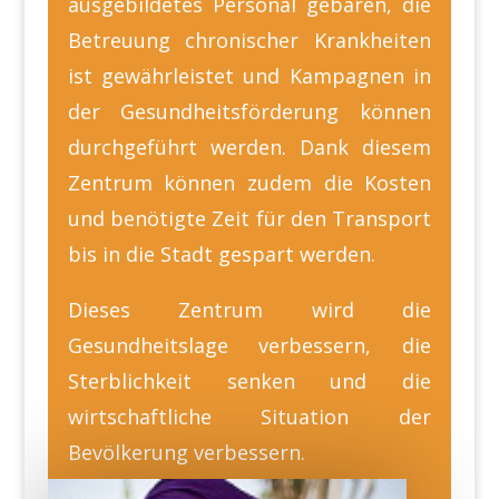
ausgebildetes Personal gebären, die
Betreuung chronischer Krankheiten
ist gewährleistet und Kampagnen in
der Gesundheitsförderung können
durchgeführt werden. Dank diesem
Zentrum können zudem die Kosten
und benötigte Zeit für den Transport
bis in die Stadt gespart werden.
Dieses Zentrum wird die
Gesundheitslage verbessern, die
Sterblichkeit senken und die
wirtschaftliche Situation der
Bevölkerung verbessern.