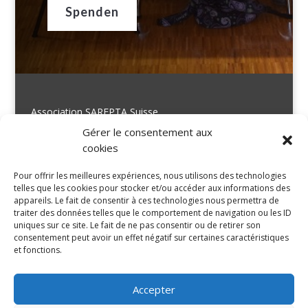
Spenden
Association SAREPTA Suisse
Rue du commerce 15
Gérer le consentement aux
CH- 2300 La Chaux-de-Fonds
cookies
Suisse
Pour offrir les meilleures expériences, nous utilisons des technologies
telles que les cookies pour stocker et/ou accéder aux informations des
appareils. Le fait de consentir à ces technologies nous permettra de
traiter des données telles que le comportement de navigation ou les ID
info@sareptasuisse.org
uniques sur ce site. Le fait de ne pas consentir ou de retirer son
consentement peut avoir un effet négatif sur certaines caractéristiques
et fonctions.
+41 21 535 00 54
Accepter