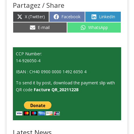
Partagez / Share
Share
Share
Share
X (Twitter)
Facebook
LinkedIn
on
on
on
Share
Share
E-mail
WhatsApp
on
on
CCP Number:
14-926050-4
IBAN : CH40 0900 0000 1492 6050 4
To send it by post, download the payment slip with
QR code
Facture QR_20211228
Latest News