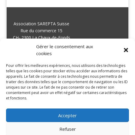
Association SAREPTA Suisse
Rue du commerce 15
CH- 2300 La Chaux-de-Fonds
Suisse
Gérer le consentement aux
cookies
Pour offrir les meilleures expériences, nous utilisons des technologies
info@sareptasuisse.org
telles que les cookies pour stocker et/ou accéder aux informations des
appareils. Le fait de consentir à ces technologies nous permettra de
traiter des données telles que le comportement de navigation ou les ID
uniques sur ce site. Le fait de ne pas consentir ou de retirer son
consentement peut avoir un effet négatif sur certaines caractéristiques
+41 21 535 00 54
et fonctions.
Accepter
Refuser