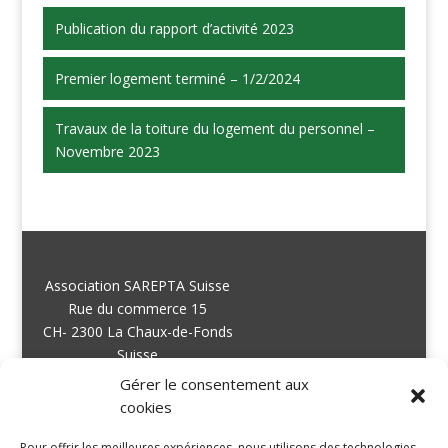
Publication du rapport d’activité 2023
Premier logement terminé – 1/2/2024
Travaux de la toiture du logement du personnel –
Novembre 2023
Association SAREPTA Suisse
Rue du commerce 15
CH- 2300 La Chaux-de-Fonds
Suisse
Gérer le consentement aux
cookies
info@sareptasuisse.org
Pour offrir les meilleures expériences, nous utilisons des technologies